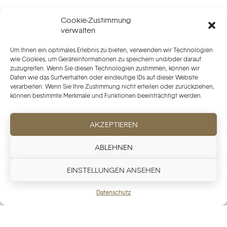
Cookie-Zustimmung
verwalten
Um Ihnen ein optimales Erlebnis zu bieten, verwenden wir Technologien
wie Cookies, um Geräteinformationen zu speichern und/oder darauf
zuzugreifen. Wenn Sie diesen Technologien zustimmen, können wir
FREUNDLICHE ATMOSPHÄRE
Daten wie das Surfverhalten oder eindeutige IDs auf dieser Website
verarbeiten. Wenn Sie Ihre Zustimmung nicht erteilen oder zurückziehen,
können bestimmte Merkmale und Funktionen beeinträchtigt werden.
Unser Team empfängt Sie mit Leidenschaft und
begleitet Sie bei jedem Schritt des zweistündigen
AKZEPTIEREN
Kurses. Es ist mehr als ein Workshop, es ist ein
Moment des Austauschs und des Teilens, in dem
ABLEHNEN
der Mensch im Mittelpunkt steht.
EINSTELLUNGEN ANSEHEN
Datenschutz