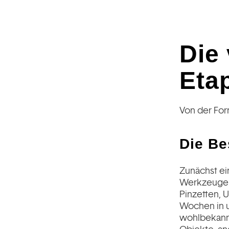
Die
Eta
Von der Form
Die Be
Zunächst ei
Werkzeugen d
Pinzetten, U
Wochen in u
wohlbekannt