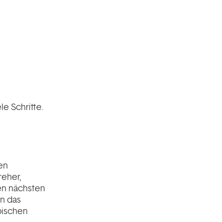
e Schritte.
en
reher,
den nächsten
n das
pischen