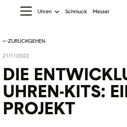
Uhren
Schmuck
Messer
ZURÜCKGEHEN
21/11/2022
DIE ENTWICKL
UHREN-KITS: EI
ROJEKT