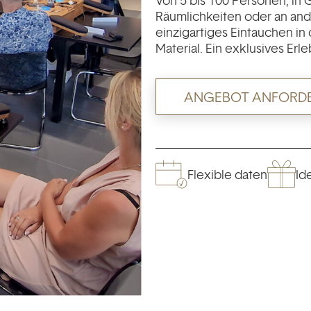
Von 5 bis 100 Personen, in G
Räumlichkeiten oder an and
einzigartiges Eintauchen in
Material. Ein exklusives Erl
ANGEBOT ANFORD
Flexible daten
Id