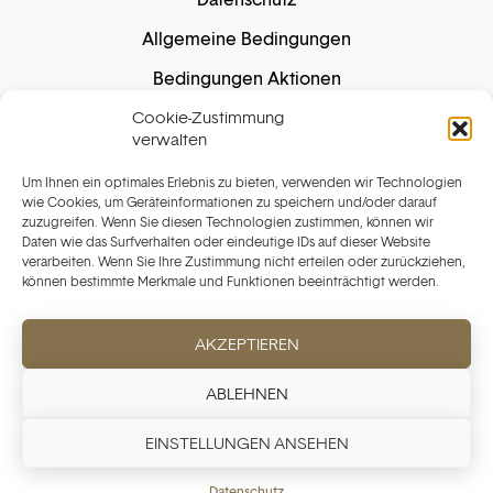
Allgemeine Bedingungen
Bedingungen Aktionen
Cookie-Zustimmung
Cookie-Richtlinie
verwalten
Um Ihnen ein optimales Erlebnis zu bieten, verwenden wir Technologien
Sichere Einkäufe
wie Cookies, um Geräteinformationen zu speichern und/oder darauf
zuzugreifen. Wenn Sie diesen Technologien zustimmen, können wir
Daten wie das Surfverhalten oder eindeutige IDs auf dieser Website
verarbeiten. Wenn Sie Ihre Zustimmung nicht erteilen oder zurückziehen,
können bestimmte Merkmale und Funktionen beeinträchtigt werden.
Sichere Zahlung garantiert. Wir speichern Ihre
Kartendaten nicht.
AKZEPTIEREN
ABLEHNEN
EINSTELLUNGEN ANSEHEN
Copyright ©️ 2025 Initium Watches Holding SA. Alle Rechte
Datenschutz