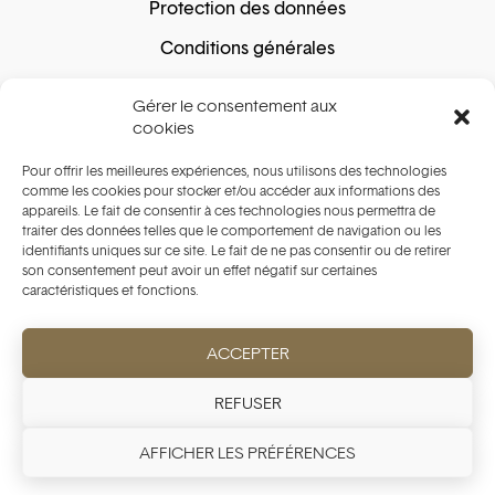
Protection des données
Conditions générales
Conditions Actions
Gérer le consentement aux
Politique de cookie
cookies
Pour offrir les meilleures expériences, nous utilisons des technologies
comme les cookies pour stocker et/ou accéder aux informations des
Achats sécurisés
appareils. Le fait de consentir à ces technologies nous permettra de
traiter des données telles que le comportement de navigation ou les
identifiants uniques sur ce site. Le fait de ne pas consentir ou de retirer
son consentement peut avoir un effet négatif sur certaines
caractéristiques et fonctions.
Paiement sécurisé garanti. Nous ne stockons pas
les détails de votre carte.
ACCEPTER
REFUSER
AFFICHER LES PRÉFÉRENCES
Copyright ©️ 2025 Initium Watches Holding SA. Tous droits