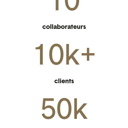
collaborateurs
10
k+
clients
50
k