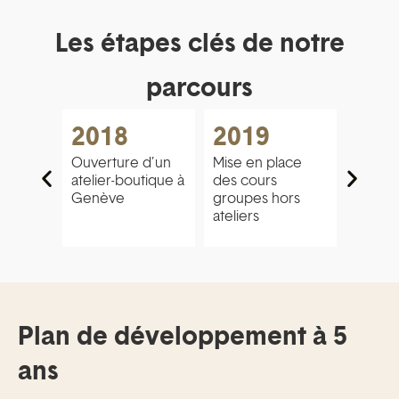
Les étapes clés de notre
parcours
2018
2019
202
 des
Ouverture d’un
Mise en place
Démarr
atelier-boutique à
des cours
campa
Genève
groupes hors
crowdi
ateliers
Plan de développement à 5
ans