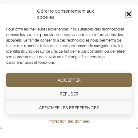
Conditions Actions
Gérer le consentement aux
Politique de cookie
cookies
Pour offrir les meilleures expériences, nous utilisons des technologies
comme les cookies pour stocker et/ou accéder aux informations des
Achats sécurisés
appareils. Le fait de consentir à ces technologies nous permettra de
traiter des données telles que le comportement de navigation ou les
identifiants uniques sur ce site. Le fait de ne pas consentir ou de retirer
son consentement peut avoir un effet négatif sur certaines
caractéristiques et fonctions.
Paiement sécurisé garanti. Nous ne stockons pas
les détails de votre carte.
ACCEPTER
REFUSER
AFFICHER LES PRÉFÉRENCES
Copyright ©️ 2025 Initium Watches Holding SA. Tous droits
Protection des données
réservés.