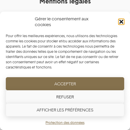
Mentions légales
Protection des données
Gérer le consentement aux
cookies
Conditions générales
Pour offrir les meilleures expériences, nous utilisons des technologies
Conditions Actions
comme les cookies pour stocker et/ou accéder aux informations des
appareils. Le fait de consentir à ces technologies nous permettra de
Politique de cookie
traiter des données telles que le comportement de navigation ou les
identifiants uniques sur ce site. Le fait de ne pas consentir ou de retirer
son consentement peut avoir un effet négatif sur certaines
caractéristiques et fonctions.
Achats sécurisés
ACCEPTER
REFUSER
Paiement sécurisé garanti. Nous ne stockons pas
les détails de votre carte.
AFFICHER LES PRÉFÉRENCES
Protection des données